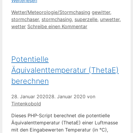
Weiterlesen
Kategorien
Schlagwörter
Wetter/Meteorologie/Stormchasing
gewitter
,
stormchaser
,
stormchasing
,
superzelle
,
unwetter
,
wetter
Schreibe einen Kommentar
Potentielle
Äquivalenttemperatur (ThetaE)
berechnen
28. Januar 2020
28. Januar 2020
von
Tintenkobold
Dieses PHP-Script berechnet die potentielle
Äquivalenttemperatur (ThetaE) einer Luftmasse
mit den Eingabewerten Temperatur (in °C),