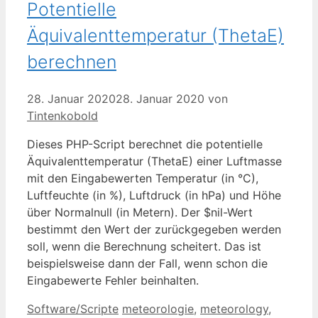
Potentielle
Äquivalenttemperatur (ThetaE)
berechnen
28. Januar 2020
28. Januar 2020
von
Tintenkobold
Dieses PHP-Script berechnet die potentielle
Äquivalenttemperatur (ThetaE) einer Luftmasse
mit den Eingabewerten Temperatur (in °C),
Luftfeuchte (in %), Luftdruck (in hPa) und Höhe
über Normalnull (in Metern). Der $nil-Wert
bestimmt den Wert der zurückgegeben werden
soll, wenn die Berechnung scheitert. Das ist
beispielsweise dann der Fall, wenn schon die
Eingabewerte Fehler beinhalten.
Kategorien
Schlagwörter
Software/Scripte
meteorologie
,
meteorology
,