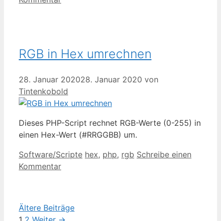
RGB in Hex umrechnen
28. Januar 2020
28. Januar 2020
von
Tintenkobold
Dieses PHP-Script rechnet RGB-Werte (0-255) in
einen Hex-Wert (#RRGGBB) um.
Kategorien
Schlagwörter
Software/Scripte
hex
,
php
,
rgb
Schreibe einen
Kommentar
Ältere Beiträge
Seite
Seite
1
2
Weiter
→