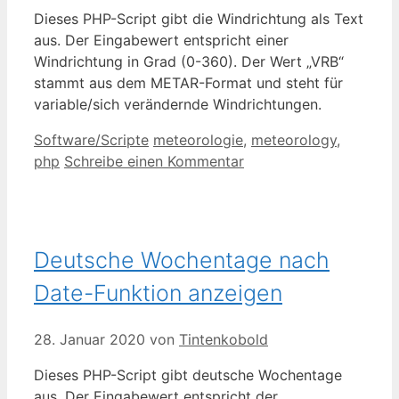
Dieses PHP-Script gibt die Windrichtung als Text
aus. Der Eingabewert entspricht einer
Windrichtung in Grad (0-360). Der Wert „VRB“
stammt aus dem METAR-Format und steht für
variable/sich verändernde Windrichtungen.
Kategorien
Schlagwörter
Software/Scripte
meteorologie
,
meteorology
,
php
Schreibe einen Kommentar
Deutsche Wochentage nach
Date-Funktion anzeigen
28. Januar 2020
von
Tintenkobold
Dieses PHP-Script gibt deutsche Wochentage
aus. Der Eingabewert entspricht der