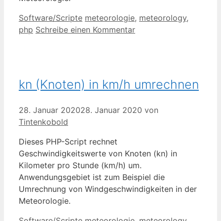
Kategorien
Schlagwörter
Software/Scripte
meteorologie
,
meteorology
,
php
Schreibe einen Kommentar
kn (Knoten) in km/h umrechnen
28. Januar 2020
28. Januar 2020
von
Tintenkobold
Dieses PHP-Script rechnet
Geschwindigkeitswerte von Knoten (kn) in
Kilometer pro Stunde (km/h) um.
Anwendungsgebiet ist zum Beispiel die
Umrechnung von Windgeschwindigkeiten in der
Meteorologie.
Kategorien
Schlagwörter
Software/Scripte
meteorologie
,
meteorology
,