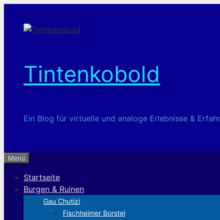
Zum
Inhalt
springen
Tintenkobold
Ein Blog für virtuelle und analoge Erlebnisse & Erf
Menü
Startseite
Burgen & Ruinen
Gau Chutizi
Fischheimer Borstel