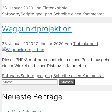
28. Januar 2020
von
Tintenkobold
Kategorien
Schlagwörter
Software/Scripte
geo
,
php
Schreibe einen Kommentar
Wegpunktprojektion
28. Januar 2020
27. Januar 2020
von
Tintenkobold
Dieses PHP-Script berechnet einen neuen Punkt, ausgehen
einem Winkel und einer Distanz in Kilometern.
Kategorien
Schlagwörter
Software/Scripte
geo
,
php
Schreibe einen Kommentar
Suche
nach:
Neueste Beiträge
Gau Daleminzi