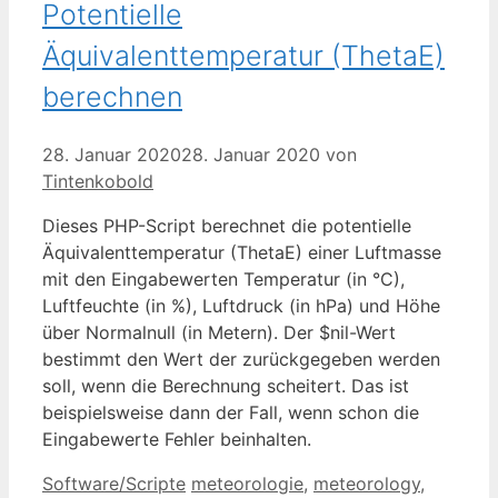
Potentielle
Äquivalenttemperatur (ThetaE)
berechnen
28. Januar 2020
28. Januar 2020
von
Tintenkobold
Dieses PHP-Script berechnet die potentielle
Äquivalenttemperatur (ThetaE) einer Luftmasse
mit den Eingabewerten Temperatur (in °C),
Luftfeuchte (in %), Luftdruck (in hPa) und Höhe
über Normalnull (in Metern). Der $nil-Wert
bestimmt den Wert der zurückgegeben werden
soll, wenn die Berechnung scheitert. Das ist
beispielsweise dann der Fall, wenn schon die
Eingabewerte Fehler beinhalten.
Kategorien
Schlagwörter
Software/Scripte
meteorologie
,
meteorology
,