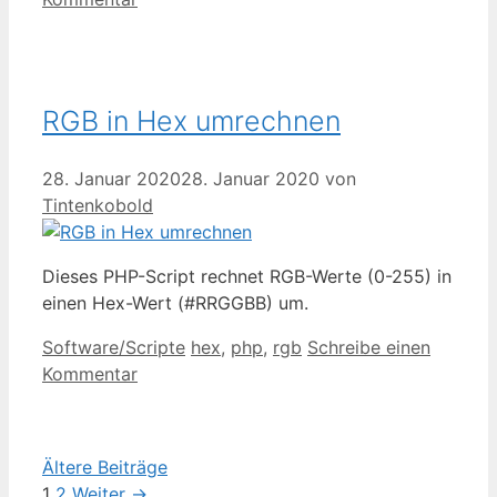
RGB in Hex umrechnen
28. Januar 2020
28. Januar 2020
von
Tintenkobold
Dieses PHP-Script rechnet RGB-Werte (0-255) in
einen Hex-Wert (#RRGGBB) um.
Kategorien
Schlagwörter
Software/Scripte
hex
,
php
,
rgb
Schreibe einen
Kommentar
Ältere Beiträge
Seite
Seite
1
2
Weiter
→