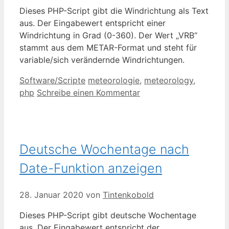
Dieses PHP-Script gibt die Windrichtung als Text
aus. Der Eingabewert entspricht einer
Windrichtung in Grad (0-360). Der Wert „VRB“
stammt aus dem METAR-Format und steht für
variable/sich verändernde Windrichtungen.
Kategorien
Schlagwörter
Software/Scripte
meteorologie
,
meteorology
,
php
Schreibe einen Kommentar
Deutsche Wochentage nach
Date-Funktion anzeigen
28. Januar 2020
von
Tintenkobold
Dieses PHP-Script gibt deutsche Wochentage
aus. Der Eingabewert entspricht der