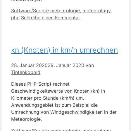
Kategorien
Schlagwörter
Software/Scripte
meteorologie
,
meteorology
,
php
Schreibe einen Kommentar
kn (Knoten) in km/h umrechnen
28. Januar 2020
28. Januar 2020
von
Tintenkobold
Dieses PHP-Script rechnet
Geschwindigkeitswerte von Knoten (kn) in
Kilometer pro Stunde (km/h) um.
Anwendungsgebiet ist zum Beispiel die
Umrechnung von Windgeschwindigkeiten in der
Meteorologie.
Kategorien
Schlagwörter
Software/Scripte
meteorologie
,
meteorology
,