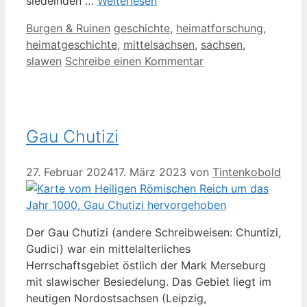
siedelnden …
Weiterlesen
Kategorien
Schlagwörter
Burgen & Ruinen
geschichte
,
heimatforschung
,
heimatgeschichte
,
mittelsachsen
,
sachsen
,
slawen
Schreibe einen Kommentar
Gau Chutizi
27. Februar 2024
17. März 2023
von
Tintenkobold
Der Gau Chutizi (andere Schreibweisen: Chuntizi,
Gudici) war ein mittelalterliches
Herrschaftsgebiet östlich der Mark Merseburg
mit slawischer Besiedelung. Das Gebiet liegt im
heutigen Nordostsachsen (Leipzig,