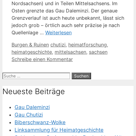
Nordsachsen) und in Teilen Mittelsachsens. Im
Osten grenzte das Gau Daleminzi. Der genaue
Grenzverlauf ist auch heute unbekannt, lässt sich
jedoch grob – örtlich auch sehr präzise je nach
Quellenlage …
Weiterlesen
Kategorien
Schlagwörter
Burgen & Ruinen
chutizi
,
heimatforschung
,
heimatgeschichte
,
mittelsachsen
,
sachsen
Schreibe einen Kommentar
Suche
nach:
Neueste Beiträge
Gau Daleminzi
Gau Chutizi
Biberschwanz-Wolke
Linksammlung für Heimatgeschichte