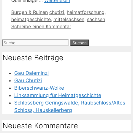
Quellenlage …
Weiterlesen
Kategorien
Schlagwörter
Burgen & Ruinen
chutizi
,
heimatforschung
,
heimatgeschichte
,
mittelsachsen
,
sachsen
Schreibe einen Kommentar
Suche
nach:
Neueste Beiträge
Gau Daleminzi
Gau Chutizi
Biberschwanz-Wolke
Linksammlung für Heimatgeschichte
Schlossberg Geringswalde, Raubschloss/Altes
Schloss, Hauskellerberg
Neueste Kommentare